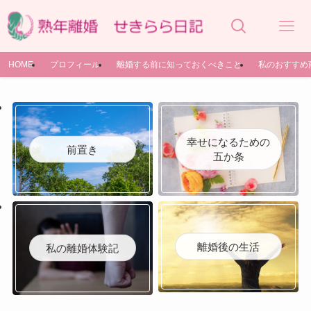
HOME
プロフィール
離婚する前に知っておくべきこと
私のおすすめ
幸せになるための
前置き
五か条
離婚後の生活
私の離婚体験記