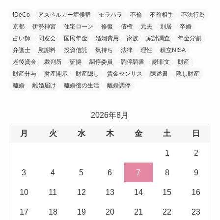
iDeCo
アスペルガー症候群
モラハラ
不倫
不倫相手
不法行為
京都
伊勢神宮
住宅ローン
修復
債権
元夫
別居
卒婚
占い師
同窓会
国民年金
婚姻費用
家族
家計調査
年金分割
弁護士
慰謝料
投資信託
気持ち
法律
理性
積立NISA
老後資金
裁判所
証拠
調停委員
調停調書
謝罪文
財産
財産分与
財産開示
財産隠し
賃金センサス
陳述書
隠し財産
離婚
離婚届け
離婚後の生活
離婚調停
2026年8月
月
火
水
木
金
土
日
1
2
3
4
5
6
7
8
9
10
11
12
13
14
15
16
17
18
19
20
21
22
23