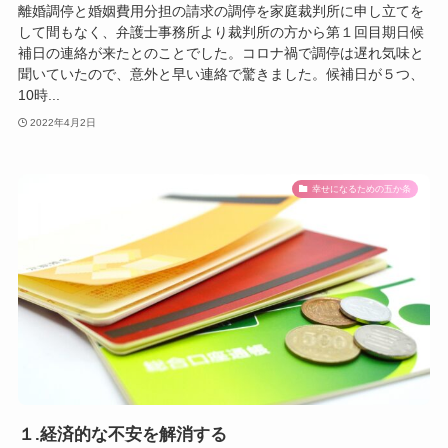
離婚調停と婚姻費用分担の請求の調停を家庭裁判所に申し立てを
して間もなく、弁護士事務所より裁判所の方から第１回目期日候
補日の連絡が来たとのことでした。コロナ禍で調停は遅れ気味と
聞いていたので、意外と早い連絡で驚きました。候補日が５つ、
10時...
2022年4月2日
幸せになるための五か条
１.経済的な不安を解消する