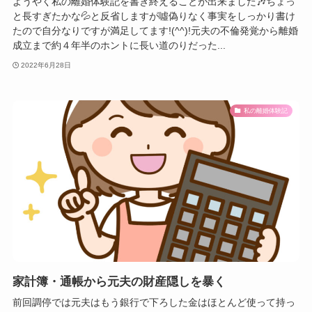
ようやく私の離婚体験記を書き終えることが出来ました🎶ちょっ
と長すぎたかな💦と反省しますが噓偽りなく事実をしっかり書け
たので自分なりですが満足してます!(^^)!元夫の不倫発覚から離婚
成立まで約４年半のホントに長い道のりだった...
2022年6月28日
私の離婚体験記
家計簿・通帳から元夫の財産隠しを暴く
前回調停では元夫はもう銀行で下ろした金はほとんど使って持っ