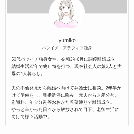
yumiko
バツイチ アラフィフ独身
50代バツイチ独身女性、令和3年6月に調停離婚成立、
結婚生活27年で終止符を打つ。現在社会人の娘2人と実
母の4人暮らし。
夫の不倫発覚から離婚へ向けて弁護士に相談。2年半か
けて準備をし、離婚調停に臨み、元夫から財産分与、
慰謝料、年金分割等おおかた希望通りで離婚成立。
やっと辛かった日々から解放されて目下、老後生活に
向けて様々活動中。