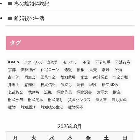
私の離婚体験記
離婚後の生活
タグ
iDeCo
アスペルガー症候群
モラハラ
不倫
不倫相手
不法行為
京都
伊勢神宮
住宅ローン
修復
債権
元夫
別居
卒婚
占い師
同窓会
国民年金
婚姻費用
家族
家計調査
年金分割
弁護士
慰謝料
投資信託
気持ち
法律
理性
積立NISA
老後資金
裁判所
証拠
調停委員
調停調書
謝罪文
財産
財産分与
財産開示
財産隠し
賃金センサス
陳述書
隠し財産
離婚
離婚届け
離婚後の生活
離婚調停
2026年8月
月
火
水
木
金
土
日