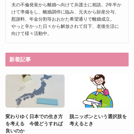
夫の不倫発覚から離婚へ向けて弁護士に相談。2年半か
けて準備をし、離婚調停に臨み、元夫から財産分与、
慰謝料、年金分割等おおかた希望通りで離婚成立。
やっと辛かった日々から解放されて目下、老後生活に
向けて様々活動中。
新着記事
変わりゆく日本での生き方
脱ニッポンという選択肢を
を考える 今後どうすれば
考えるとき
良いのか