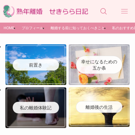
HOME
プロフィール
離婚する前に知っておくべきこと
私のおすすめ
幸せになるための
前置き
五か条
離婚後の生活
私の離婚体験記