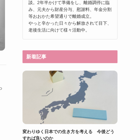
談。2年半かけて準備をし、離婚調停に臨
み、元夫から財産分与、慰謝料、年金分割
等おおかた希望通りで離婚成立。
やっと辛かった日々から解放されて目下、
老後生活に向けて様々活動中。
新着記事
っ
、
変わりゆく日本での生き方を考える 今後どう
すれば良いのか