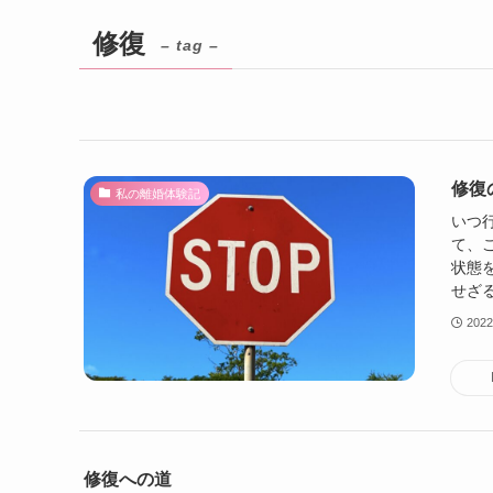
修復
– tag –
修復
私の離婚体験記
いつ
て、
状態
せざる
202
修復への道