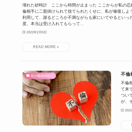
壊れた砂時計 ここから時間が止まった ここからが私の忍
倫相手に二股掛けられて捨てられたくせに、私が修復しよ
利用して、謝るどころか不満ながらも家にいてやるといっ
度。本当は受け入れてもらって...
2022年2月6日
不倫
私の離婚体験記
不倫
て来
つい
が、そ
202