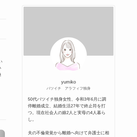
い
い
換
yumiko
バツイチ アラフィフ独身
50代バツイチ独身女性、令和3年6月に調
停離婚成立、結婚生活27年で終止符を打
つ。現在社会人の娘2人と実母の4人暮ら
し。
夫の不倫発覚から離婚へ向けて弁護士に相