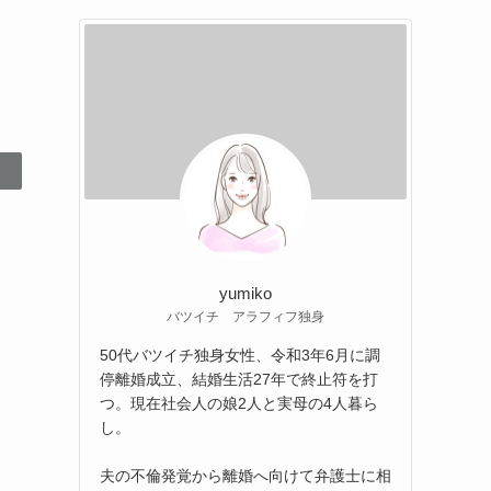
yumiko
バツイチ アラフィフ独身
50代バツイチ独身女性、令和3年6月に調
停離婚成立、結婚生活27年で終止符を打
つ。現在社会人の娘2人と実母の4人暮ら
し。
夫の不倫発覚から離婚へ向けて弁護士に相