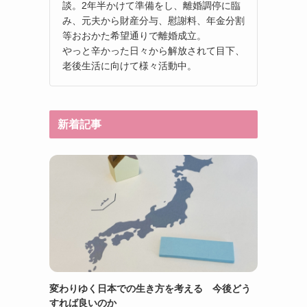
談。2年半かけて準備をし、離婚調停に臨
み、元夫から財産分与、慰謝料、年金分割
等おおかた希望通りで離婚成立。
やっと辛かった日々から解放されて目下、
老後生活に向けて様々活動中。
新着記事
変わりゆく日本での生き方を考える 今後どう
すれば良いのか