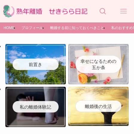
HOME
プロフィール
離婚する前に知っておくべきこと
私のおすすめ
幸せになるための
前置き
五か条
離婚後の生活
私の離婚体験記