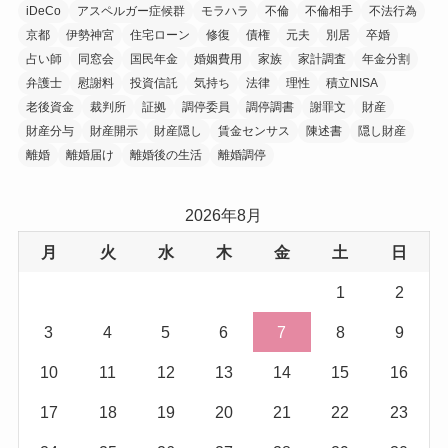
iDeCo
アスペルガー症候群
モラハラ
不倫
不倫相手
不法行為
京都
伊勢神宮
住宅ローン
修復
債権
元夫
別居
卒婚
占い師
同窓会
国民年金
婚姻費用
家族
家計調査
年金分割
弁護士
慰謝料
投資信託
気持ち
法律
理性
積立NISA
老後資金
裁判所
証拠
調停委員
調停調書
謝罪文
財産
財産分与
財産開示
財産隠し
賃金センサス
陳述書
隠し財産
離婚
離婚届け
離婚後の生活
離婚調停
2026年8月
月
火
水
木
金
土
日
1
2
3
4
5
6
7
8
9
10
11
12
13
14
15
16
17
18
19
20
21
22
23