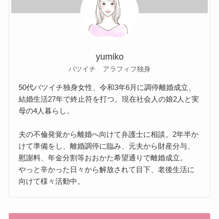
yumiko
バツイチ アラフィフ独身
50代バツイチ独身女性、令和3年6月に調停離婚成立、
結婚生活27年で終止符を打つ。現在社会人の娘2人と実
母の4人暮らし。
夫の不倫発覚から離婚へ向けて弁護士に相談。2年半か
けて準備をし、離婚調停に臨み、元夫から財産分与、
慰謝料、年金分割等おおかた希望通りで離婚成立。
やっと辛かった日々から解放されて目下、老後生活に
向けて様々活動中。