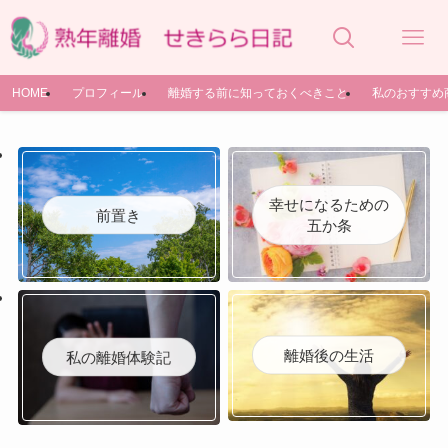
HOME
プロフィール
離婚する前に知っておくべきこと
私のおすすめ
幸せになるための
前置き
五か条
離婚後の生活
私の離婚体験記