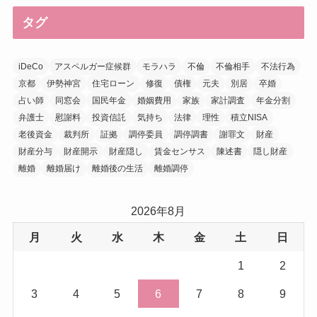
タグ
iDeCo
アスペルガー症候群
モラハラ
不倫
不倫相手
不法行為
京都
伊勢神宮
住宅ローン
修復
債権
元夫
別居
卒婚
占い師
同窓会
国民年金
婚姻費用
家族
家計調査
年金分割
弁護士
慰謝料
投資信託
気持ち
法律
理性
積立NISA
老後資金
裁判所
証拠
調停委員
調停調書
謝罪文
財産
財産分与
財産開示
財産隠し
賃金センサス
陳述書
隠し財産
離婚
離婚届け
離婚後の生活
離婚調停
2026年8月
月
火
水
木
金
土
日
1
2
3
4
5
6
7
8
9