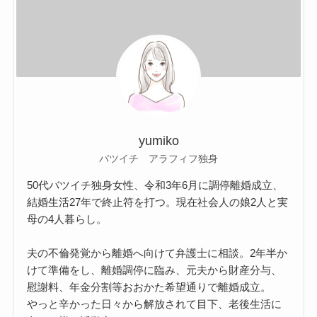
yumiko
バツイチ アラフィフ独身
50代バツイチ独身女性、令和3年6月に調停離婚成立、
結婚生活27年で終止符を打つ。現在社会人の娘2人と実
母の4人暮らし。
夫の不倫発覚から離婚へ向けて弁護士に相談。2年半か
けて準備をし、離婚調停に臨み、元夫から財産分与、
慰謝料、年金分割等おおかた希望通りで離婚成立。
やっと辛かった日々から解放されて目下、老後生活に