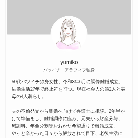
yumiko
バツイチ アラフィフ独身
50代バツイチ独身女性、令和3年6月に調停離婚成立、
結婚生活27年で終止符を打つ。現在社会人の娘2人と実
母の4人暮らし。
夫の不倫発覚から離婚へ向けて弁護士に相談。2年半か
けて準備をし、離婚調停に臨み、元夫から財産分与、
慰謝料、年金分割等おおかた希望通りで離婚成立。
やっと辛かった日々から解放されて目下、老後生活に