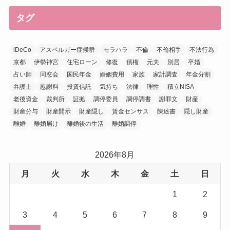
タグ
iDeCo
アスペルガー症候群
モラハラ
不倫
不倫相手
不法行為
京都
伊勢神宮
住宅ローン
修復
債権
元夫
別居
卒婚
占い師
同窓会
国民年金
婚姻費用
家族
家計調査
年金分割
弁護士
慰謝料
投資信託
気持ち
法律
理性
積立NISA
老後資金
裁判所
証拠
調停委員
調停調書
謝罪文
財産
財産分与
財産開示
財産隠し
賃金センサス
陳述書
隠し財産
離婚
離婚届け
離婚後の生活
離婚調停
2026年8月
月
火
水
木
金
土
日
1
2
3
4
5
6
7
8
9