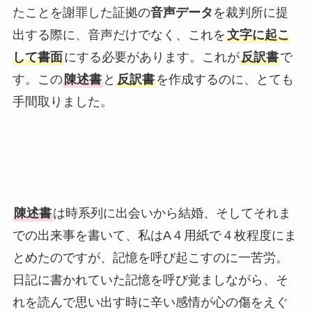
たことを謝罪した証拠の
音声データ
を裁判所に提
出する際に、音声だけでなく、これを
文字に起こ
して書面
にする必要があります。これが
反訳書
で
す。この
陳述書
と
反訳書
を作成するのに、とても
手間取りました。
陳述書
は時系列に出会いから結婚、そしてそれま
での出来事を書いて、私はA４用紙で４枚程度にま
とめたのですが、記憶を呼び起こすのに一苦労。
日記に書かれていた記憶を呼び覚ましながら、そ
れを読んで思い出す時に辛い感情が心の傷をえぐ