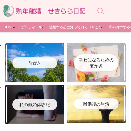
HOME
プロフィール
離婚する前に知っておくべきこと
私のおすすめ
幸せになるための
前置き
五か条
離婚後の生活
私の離婚体験記