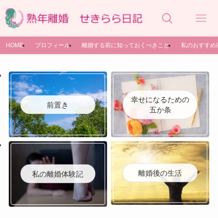
HOME
プロフィール
離婚する前に知っておくべきこと
私のおすすめ
幸せになるための
前置き
五か条
離婚後の生活
私の離婚体験記