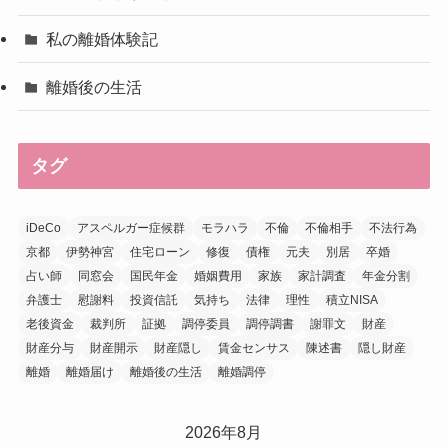
私の離婚体験記
離婚後の生活
タグ
iDeCo
アスペルガー症候群
モラハラ
不倫
不倫相手
不法行為
京都
伊勢神宮
住宅ローン
修復
債権
元夫
別居
卒婚
占い師
同窓会
国民年金
婚姻費用
家族
家計調査
年金分割
弁護士
慰謝料
投資信託
気持ち
法律
理性
積立NISA
老後資金
裁判所
証拠
調停委員
調停調書
謝罪文
財産
財産分与
財産開示
財産隠し
賃金センサス
陳述書
隠し財産
離婚
離婚届け
離婚後の生活
離婚調停
2026年8月