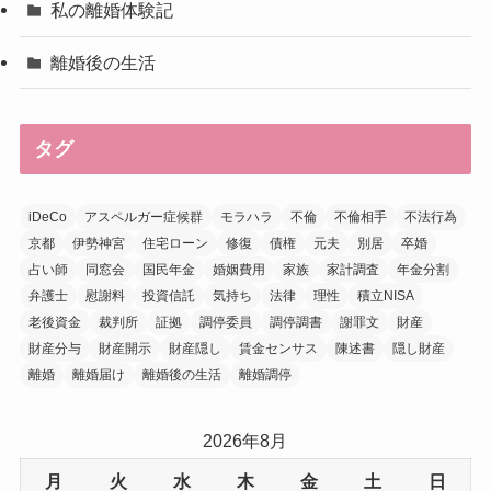
私の離婚体験記
離婚後の生活
タグ
iDeCo
アスペルガー症候群
モラハラ
不倫
不倫相手
不法行為
京都
伊勢神宮
住宅ローン
修復
債権
元夫
別居
卒婚
占い師
同窓会
国民年金
婚姻費用
家族
家計調査
年金分割
弁護士
慰謝料
投資信託
気持ち
法律
理性
積立NISA
老後資金
裁判所
証拠
調停委員
調停調書
謝罪文
財産
財産分与
財産開示
財産隠し
賃金センサス
陳述書
隠し財産
離婚
離婚届け
離婚後の生活
離婚調停
2026年8月
月
火
水
木
金
土
日