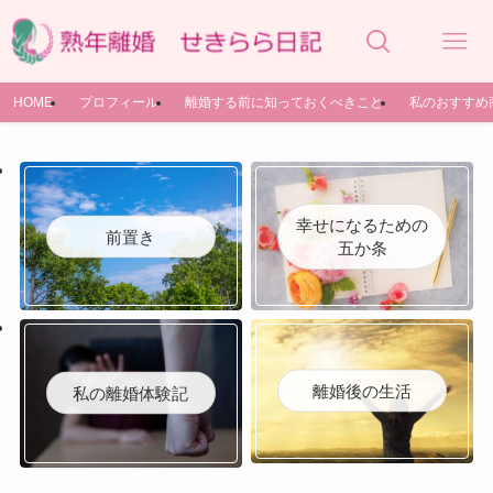
HOME
プロフィール
離婚する前に知っておくべきこと
私のおすすめ
幸せになるための
前置き
五か条
離婚後の生活
私の離婚体験記