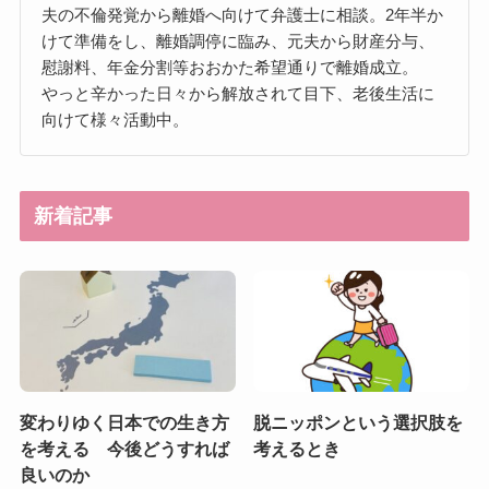
夫の不倫発覚から離婚へ向けて弁護士に相談。2年半か
けて準備をし、離婚調停に臨み、元夫から財産分与、
慰謝料、年金分割等おおかた希望通りで離婚成立。
やっと辛かった日々から解放されて目下、老後生活に
向けて様々活動中。
新着記事
変わりゆく日本での生き方
脱ニッポンという選択肢を
を考える 今後どうすれば
考えるとき
良いのか